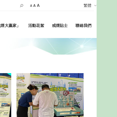
A
繁體
A
A
戒煙大贏家」
活動花絮
戒煙貼士
聯絡我們